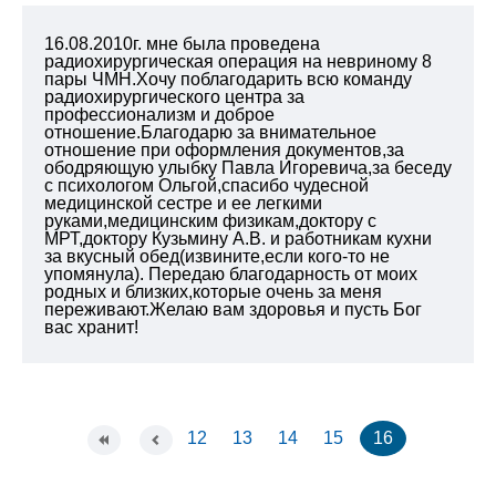
16.08.2010г. мне была проведена
радиохирургическая операция на невриному 8
пары ЧМН.Хочу поблагодарить всю команду
радиохирургического центра за
профессионализм и доброе
отношение.Благодарю за внимательное
отношение при оформления документов,за
ободряющую улыбку Павла Игоревича,за беседу
с психологом Ольгой,спасибо чудесной
медицинской сестре и ее легкими
руками,медицинским физикам,доктору с
МРТ,доктору Кузьмину А.В. и работникам кухни
за вкусный обед(извините,если кого-то не
упомянула). Передаю благодарность от моих
родных и близких,которые очень за меня
переживают.Желаю вам здоровья и пусть Бог
вас хранит!
12
13
14
15
16