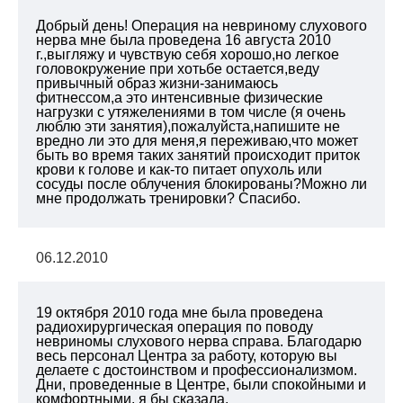
Добрый день! Операция на невриному слухового
нерва мне была проведена 16 августа 2010
г.,выгляжу и чувствую себя хорошо,но легкое
головокружение при хотьбе остается,веду
привычный образ жизни-занимаюсь
фитнессом,а это интенсивные физические
нагрузки с утяжелениями в том числе (я очень
люблю эти занятия),пожалуйста,напишите не
вредно ли это для меня,я переживаю,что может
быть во время таких занятий происходит приток
крови к голове и как-то питает опухоль или
сосуды после облучения блокированы?Можно ли
мне продолжать тренировки? Спасибо.
06.12.2010
19 октября 2010 года мне была проведена
радиохирургическая операция по поводу
невриномы слухового нерва справа. Благодарю
весь персонал Центра за работу, которую вы
делаете с достоинством и профессионализмом.
Дни, проведенные в Центре, были спокойными и
комфортными, я бы сказала,