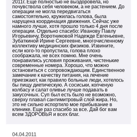
2011г. Еще полностью не выздоровела, но
почувствола себя человеком, а не растением. До
операции не могла передвигаться
самостоятельно, кружилась голова, была
нарущена координация движения. Сейчас уже
намного лучше, хотя прошло только 4 дня после
операции. Отдельно спасибо: Иванову Павлу
Игорьевичу, Воротниковой Надежде Евгеньевне,
Зубаткиной Ирине Сергеевне, многочисленному
коллективу медицинских физиков. Извините,
если кого-то пропустила, голова плохо
соображала, не всех помню. Мне очень
понравились условия проживания, чистенькие
современные номера. Хорошо, что можно
остановиться с сопровождающим. Единственное
замечание к качеству питания, на лечение
приезжают, как правило больные люди, хотелось
бы пищу диетическую. А сосиськи, копченую
колбасу и салат оливье лучше подавать в
закусочных. Суп был есть было не возможно,
сверху плавал сантимитровый слой жира. Но,
это не сильно испортило мое прибывание в
клинике. Еще раз спасибо за все. Дай бог вам
всем ЗДОРОВЬЯ и всех благ.
04.04.2011