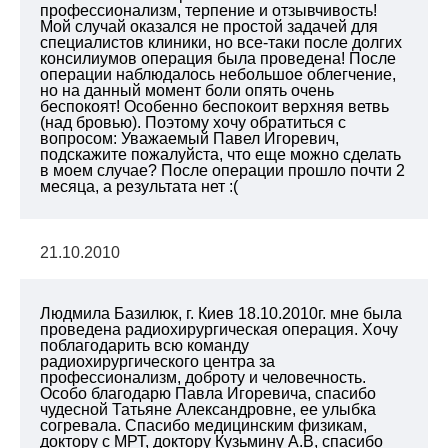
профессионализм, терпение и отзывчивость!
Мой случай оказался не простой задачей для
специалистов клиники, но все-таки после долгих
консилиумов операция была проведена! После
операции наблюдалось небольшое облегчение,
но на данный момент боли опять очень
беспокоят! Особенно беспокоит верхняя ветвь
(над бровью). Поэтому хочу обратиться с
вопросом: Уважаемый Павел Игоревич,
подскажите пожалуйста, что еще можно сделать
в моем случае? После операции прошло почти 2
месяца, а результата нет :(
21.10.2010
Людмила Базилюк, г. Киев 18.10.2010г. мне была
проведена радиохирургическая операция. Хочу
поблагодарить всю команду
радиохирургического центра за
профессионализм, доброту и человечность.
Особо благодарю Павла Игоревича, спасибо
чудесной Татьяне Александровне, ее улыбка
согревала. Спасибо медицинским физикам,
доктору с МРТ, доктору Кузьмину А.В, спасибо