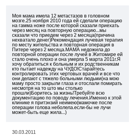
Моя мама имела 12 метастазов в головном
мозге.25 ноября 2010 года ей сделали операцию
на гамма ноже после которой сказали приехать
через месяц на повторную операцию...мы
сказали что приедем через 2 месяца(причина
нехватало денег)Рекомендация лучевая терапия
по месту жительства и повторная операция в
Питере через 2 месяца.МАМА недожила до
повторной операции после лучей в Житомире ей
стало очень плохо и она умерла 5 марта 2011г.Я
хочу обратиться к больным и их родственникам
кто пытает надежду на ЧУДО!Старайтесь
контролировать этих чертовых врачей и все что
они делают с тяжело больными людьми(на мою
маму просто закрыли глаза и отослали помирать
несмотря на то што мы столько
прошли)Боритесь за жизнь!Требуйте всю
документацию по поводу лечения.Именно к этой
клинике я притэнзий неимею(мамочке после
операции голова неболела.если-бы не лучи
может-быть еще жила...)
30.03.2011