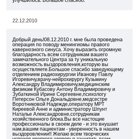
улучшилось. Большое спасибо.
22.12.2010
Добрый день!08.12.2010 г. мне была проведена
операция по поводу менингиомы правого
кавернозного синуса. Хочу выразить огромную
благодарность всем сотрудникам вашего
замечательного Центра за ту уникальную
возможность выздоровления,которую вы
осуществляете.Большое спасибо заведующему
отделением радиохирургии Иванову Павлу
Игоревичу,врачу-нейрохирургу Кузьмину
Александру Владимировичу,медицинским
физикам Кубасову Антону Владимировичу и
Зубаткиной Ирине Сергеевне,психологу
Петерсон Ольге Дональдовне,медсестре
Воротниковой Надежде,оператору МРТ
Киреевой Анне и администратору Шпунт
Наталье Александровне,сотрудникам
хозяйственного блока.Вы все настощие
профессионалы в своем деле - и это внушает
нам,вашим пациентам - уверенность в нашем
выздоровлении!! Желаю всем творческих
успехов,крепкого здоровья,защитить всем