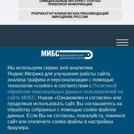
ОФИЦИАЛЬНЫЙ ИНТЕРНЕТ-ПОРТАЛ
ПРАВОВОЙ ИНФОРМАЦИИ
РУБРИКАТОР КЛИНИЧЕСКИХ РЕКОМЕНДАЦИЙ
МИНЗДРАВА РОССИИ
Мы используем сервис веб-аналитики
+7 920 555-47-07
Яндекс.Метрика для улучшения работы сайта,
анализа трафика и персонализации с помощью
ежедн. 7.00-23.00
технологии «cookie» в соответствии с
Политикой
обработки персональных данных пользователей на
Регион
Старый Оскол
сайте МИБС.
Нажав «Ознакомлен и согласен» или
продолжая использовать сайт, Вы соглашаетесь на
обработку собранных с помощью cookie-файлов
Записаться на прием
данных. Если Вы не согласны, пожалуйста, покиньте
сайт или отключите cookie-файлы в настройках
браузера.
Мы в социальных сетях