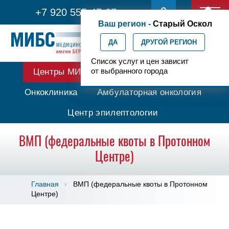
+7 920 555-47-07
Ваш регион -
Старый Оскол
ДА
ДРУГОЙ РЕГИОН
Список услуг и цен зависит
от выбранного города
Центры МИБС
Протонная терапия
Онкоклиника
Амбулаторная онкология
Центр эпилептологии
ВМП (федеральные квоты в Протонном
Центре)
Главная
ВМП (федеральные квоты в Протонном
Центре)