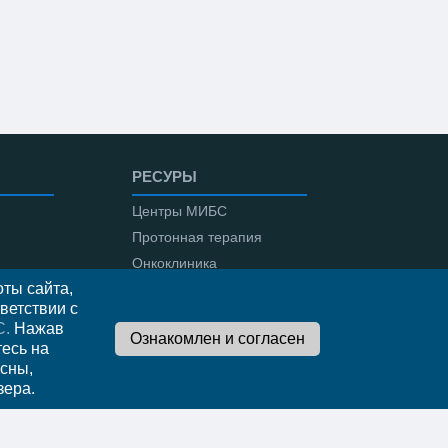
РЕСУРЫ
Центры МИБС
Протонная терапия
Онкоклиника
ты сайта,
Амбулаторная онкология
ветствии с
С.
Нажав
тесь на
сны,
о
зера.