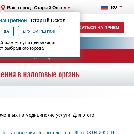
RU
Ваш город:
Старый Оскол
Ваш регион -
Старый Оскол
+7 920 555-47-07
ЗАПИСАТЬСЯ НА ПРИЕМ
ДА
ежедн. 7.00-23.00
ДРУГОЙ РЕГИОН
ия
Список услуг и цен зависит
Центр эпилептологии
от выбранного города
анам боевых действий
ения в налоговые органы
ченных на медицинские услуги. Для этого
в
Постановлении Правительства РФ от 08.04.2020 N