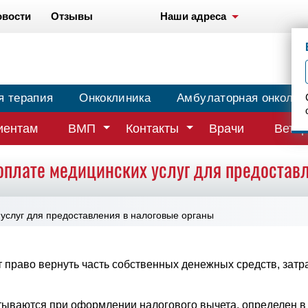
овости
Отзывы
Наши адреса
я терапия
Онкоклиника
Амбулаторная онколог
иентам
ВМП
Контакты
Врачи
Ветер
оплате медицинских услуг для предоставл
услуг для предоставления в налоговые органы
право вернуть часть собственных денежных средств, затра
итываются при оформлении налогового вычета, определен 