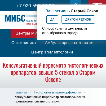
+7 920 555-47-07
Ваш регион -
Старый Оскол
ДА
ДРУГОЙ РЕГИОН
Список услуг и цен зависит
от выбранного города
Центры МИБС
Протонная терапия
Онкоклиника
Амбулаторная онкология
Центр эпилептологии
Консультативный пересмотр гистологических
препаратов: свыше 5 стекол в Старом
Осколе
Главная
Гистология и патоморфология
Консультативный пересмотр гистологических
препаратов: свыше 5 стекол