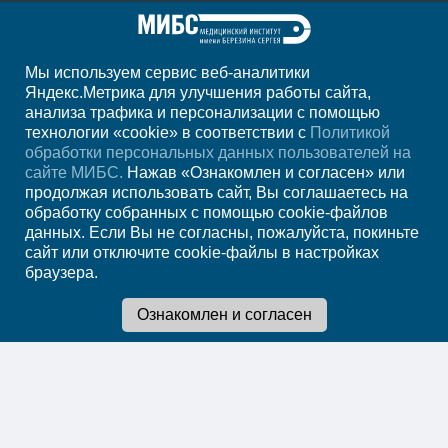
Мы используем сервис веб-аналитики
+7 920 555-47-07
Яндекс.Метрика для улучшения работы сайта,
анализа трафика и персонализации с помощью
ежедн. 7.00-23.00
технологии «cookie» в соответствии с
Политикой
обработки персональных данных пользователей на
Регион
Старый Оскол
сайте МИБС.
Нажав «Ознакомлен и согласен» или
продолжая использовать сайт, Вы соглашаетесь на
обработку собранных с помощью cookie-файлов
Записаться на прием
данных. Если Вы не согласны, пожалуйста, покиньте
сайт или отключите cookie-файлы в настройках
браузера.
Мы в социальных сетях