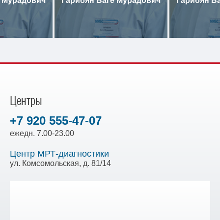
е Мурадович
Гарибян Ваге Мурадович
Гарибян В
Центры
+7 920 555-47-07
ежедн. 7.00-23.00
Центр МРТ-диагностики
ул. Комсомольская, д. 81/14