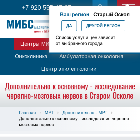
+7 920 555-47-07
Ваш регион -
Старый Оскол
ДА
ДРУГОЙ РЕГИОН
Список услуг и цен зависит
от выбранного города
Центры МИБС
Протонная терапия
Онкоклиника
Амбулаторная онкология
Центр эпилептологии
Дополнительно к основному - исследование
черепно-мозговых нервов в Старом Осколе
Главная
МРТ
Дополнительно - МРТ
Дополнительно к основному - исследование черепно-
мозговых нервов