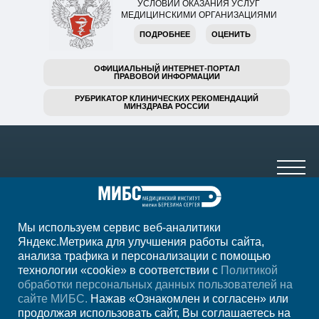
УСЛОВИЙ ОКАЗАНИЯ УСЛУГ
МЕДИЦИНСКИМИ ОРГАНИЗАЦИЯМИ
ПОДРОБНЕЕ
ОЦЕНИТЬ
ОФИЦИАЛЬНЫЙ ИНТЕРНЕТ-ПОРТАЛ
ПРАВОВОЙ ИНФОРМАЦИИ
РУБРИКАТОР КЛИНИЧЕСКИХ РЕКОМЕНДАЦИЙ
МИНЗДРАВА РОССИИ
Мы используем сервис веб-аналитики
+7 920 555-47-07
Яндекс.Метрика для улучшения работы сайта,
анализа трафика и персонализации с помощью
ежедн. 7.00-23.00
технологии «cookie» в соответствии с
Политикой
обработки персональных данных пользователей на
Регион
Старый Оскол
сайте МИБС.
Нажав «Ознакомлен и согласен» или
продолжая использовать сайт, Вы соглашаетесь на