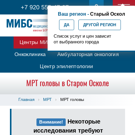
+7 920 555-47-07
Ваш регион -
Старый Оскол
ДА
ДРУГОЙ РЕГИОН
Список услуг и цен зависит
от выбранного города
Центры МИБС
Протонная терапия
Онкоклиника
Амбулаторная онкология
Центр эпилептологии
МРТ головы в Старом Осколе
Главная
МРТ
МРТ головы
Некоторые
Внимание!
исследования требуют