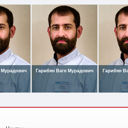
е Мурадович
Гарибян Ваге Мурадович
Гарибян В