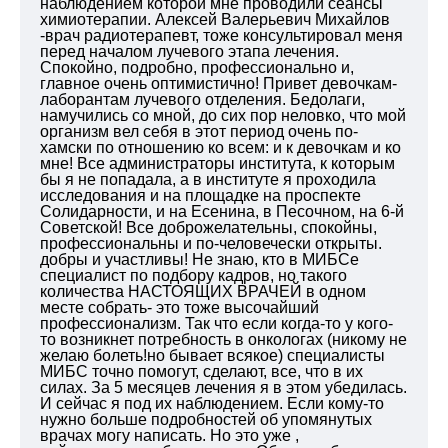
наблюдением которой мне проводили сеансы
химиотерапии. Алексей Валерьевич Михайлов
-врач радиотерапевт, тоже консультировал меня
перед началом лучевого этапа лечения.
Спокойно, подробно, профессионально и,
главное очень оптимистично! Привет девочкам-
лаборантам лучевого отделения. Бедолаги,
намучились со мной, до сих пор неловко, что мой
организм вел себя в этот период очень по-
хамски по отношению ко всем: и к девочкам и ко
мне! Все администраторы института, к которым
бы я не попадала, а в институте я проходила
исследования и на площадке на проспекте
Солидарности, и на Есенина, в Песочном, на 6-й
Советской! Все доброжелательны, спокойны,
профессиональны и по-человечески открыты.
добры и участливы! Не знаю, кто в МИБСе
специалист по подбору кадров, но такого
количества НАСТОЯЩИХ ВРАЧЕЙ в одном
месте собрать- это тоже высочайший
профессионализм. Так что если когда-то у кого-
то возникнет потребность в онкологах (никому не
желаю болеть!но бывает всякое) специалисты
МИБС точно помогут, сделают, все, что в их
силах. За 5 месяцев лечения я в этом убедилась.
И сейчас я под их наблюдением. Если кому-то
нужно больше подробностей об упомянутых
врачах могу написать. Но это уже ,