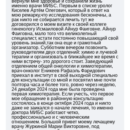
вернули мне здоровье и сохранили жизнь
именно врачи МИБС. Первым в списке уролог
Киселев Артём Олегович, который в ответ на
мою ремарку,что исследования бесконечны, а
рак никто не собирается лечить тут же
договорился о моем визите к своей коллеге
гинекологу Исмаиловой Айнур Фаиговне. Айнур
Фаиговна, мало того что великолепный
специалист, кстати постоянно повышающий свой
уровень знаний,так она еще и грамотный
организатор. Субботним вечером позвонить
руководителям двух отделений: химио и лучевой
терапии и организовать в ближайшее же время с
ними встречу- это дорогого стоит. Заведующий
отделением общей онкологии и химиотерапии,
врач-онколог Еникеев Рафаэль Фаридович
приехал в институт в свой выходной специально
для консультации со мной и посвятил мне почти
полтора часа и более того, ровно через неделю,
24 декабря 2024 года мне была проведена
первая химиотерапия. Если учесть, что первое
мое обращение в районную консультацию
состоялось в конце октября 2024 года и никто
даже не заикался о начале лечения, то именно
доктора МИБС работают четко,
профессионально и с человеческим
отношением. Большой привет моему лечащему
врачу Журкиной Марии Викторовне, под