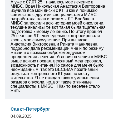
А уже с 07.07.25 г началось мое лечение в
МИБС. Врач Никольская Анастасия Викторовна
изучила все мои диски с КТ, и как я понимаю
совместно с другими специалистами МИБС
разработала план и режимы ЛТ. Вообще в
МИБС запросили всю историю моей онкологии,
текущие анализы т.е.вот такая была тщательная
подготовка к моему лечению. По итогу прошел
25 сеансов ЛТ, еженедельно контролировали
кровь, мое самочувствие. При выписке
Анастасия Викторовна и Рината Фанилевна
подробно дала рекомендации мне и по режиму
жизни и о возможном/рекомендуемом
продолжении лечения. Условия лечения в МИБС
выше всяких похвал, вежливый медперсонал,
возможность питания.Но самое для меня было
неожиданным, так это ВЕСЬМА позитивный
результат контрольного КТ уже по месту
жительства. Я не ожидал такого уменьшения
размера опухоли, но..вот такие отличные
специалисты в МИБС.!!! Как то веселее стало
жить
Санкт-Петербург
04.09.2025