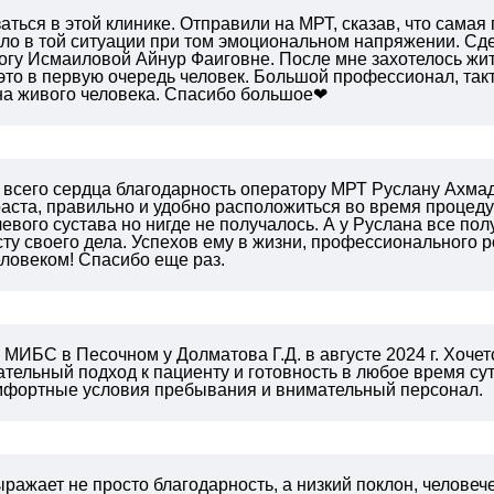
аться в этой клинике. Отправили на МРТ, сказав, что самая
ло в той ситуации при том эмоциональном напряжении. Сдел
логу Исмаиловой Айнур Фаиговне. После мне захотелось жи
- это в первую очередь человек. Большой профессионал, такт
на живого человека. Спасибо большое❤
 всего сердца благодарность оператору МРТ Руслану Ахмад
аста, правильно и удобно расположиться во время процеду
евого сустава но нигде не получалось. А у Руслана все пол
ту своего дела. Успехов ему в жизни, профессионального ро
ловеком! Спасибо еще раз.
МИБС в Песочном у Долматова Г.Д. в августе 2024 г.
Хочетс
тельный подход к пациенту и готовность в любое время сут
омфортные условия пребывания и внимательный персонал.
ражает не просто благодарность, а низкий поклон, челов