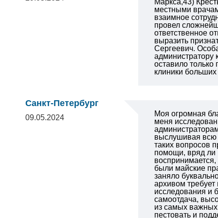
Маркса,43) Крест
местными врачами
взаимное сотруд
провел сложнейшу
ответственное от
выразить признат
Сергеевич. Особа
администратору 
оставило только
клиники больших 
Санкт-Петербург
Моя огромная бл
09.05.2024
меня исследовани
администраторам 
выслушивая всю с
таких вопросов п
помощи, вряд ли
воспринимается, 
были майские пр
заняло буквально
архивом требует 
исследования и б
самоотдача, высо
из самых важных 
пестовать и подд