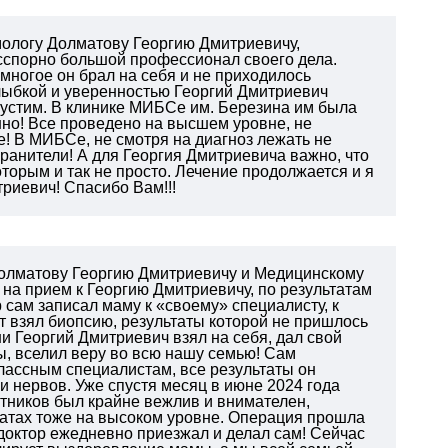
ммологу Долматову Георгию Дмитриевичу,
есспорно большой профессионал своего дела.
многое он брал на себя и не приходилось
 улыбкой и уверенностью Георгий Дмитриевич
упустим. В клинике МИБСе им. Березина им была
но! Все проведено на высшем уровне, не
е! В МИБСе, не смотря на диагноз лежать не
анители! А для Георгия Дмитриевича важно, что
торым и так не просто. Лечение продолжается и я
триевич! Спасибо Вам!!!
Долматову Георгию Дмитриевичу и Медицинскому
на прием к Георгию Дмитриевичу, по результатам
 сам записал маму к «своему» специалисту, к
 взял биопсию, результаты которой не пришлось
и Георгий Дмитриевич взял на себя, дал свой
ы, вселил веру во всю нашу семью! Сам
лассным специалистам, все результаты он
и нервов. Уже спустя месяц в июне 2024 года
тников был крайне вежлив и внимателен,
атах тоже на высоком уровне.
Операция прошла
 доктор ежедневно приезжал и делал сам!
Сейчас