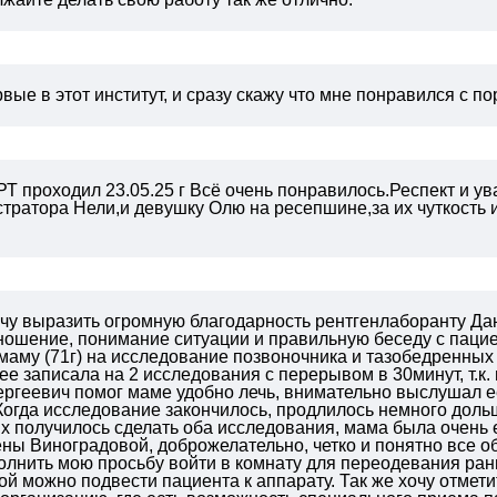
вые в этот институт, и сразу скажу что мне понравился с п
Т проходил 23.05.25 г
Всё очень понравилось.Респект и ув
тратора Нели,и девушку Олю на ресепшине,за их чуткость
чу выразить огромную благодарность рентгенлаборанту Дан
ошение, понимание ситуации и правильную беседу с пациент
маму (71г) на исследование позвоночника и тазобедренных
ее записала на 2 исследования с перерывом в 30минут, т.к
ргеевич помог маме удобно лечь, внимательно выслушал е
Когда исследование закончилось, продлилось немного дол
их получилось сделать оба исследования, мама была очень
ны Виноградовой, доброжелательно, четко и понятно все о
олнить мою просьбу войти в комнату для переодевания ра
рой можно подвести пациента к аппарату.
Так же хочу отмет