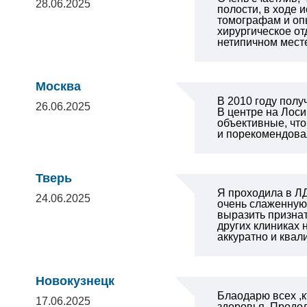
28.06.2025
полости, в ходе 
томографам и оп
хирургическое от
нетипичном месте
Москва
В 2010 году полу
26.06.2025
В центре на Лос
объективные, что
и порекомендова
Тверь
Я проходила в ЛД
24.06.2025
очень слаженную,
выразить призна
других клиниках
аккуратно и ква
Новокузнецк
Блаодарю всех ,
17.06.2025
здоровья .Продол