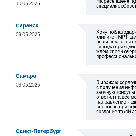
На ресепшене ,а
10.05.2025
специалист.Сове
Саранск
Хочу поблагодари
09.05.2025
клинике - МРТ ше
были показаны пе
, иногда приходи
ждём своей очере
профессионально.
Самара
Выражаю сердеч
03.05.2025
с получения
инфо
заочную консульт
ответил на все 
направление - уд
вопросов при оф
создание такой 
Санкт-Петербург