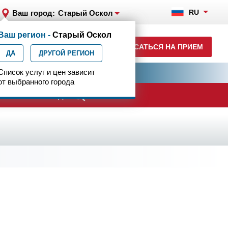
RU
Ваш город:
Старый Оскол
Ваш регион -
Старый Оскол
+7 920 555-47-07
ЗАПИСАТЬСЯ НА ПРИЕМ
ДА
ежедн. 7.00-23.00
ДРУГОЙ РЕГИОН
ия
Список услуг и цен зависит
Центр эпилептологии
от выбранного города
анам боевых действий