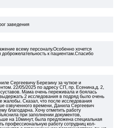
орог заведения
ажение всему персоналу.Особенно хочется
 и доброжелательность к пациентам.Спасибо
иле Сергеевичу Березину за чуткое и
ом. 22/05/2025 по адресу СП, пр. Есенина,д. 2,
 суставов. Мама очень переживала и боялась
. выдержать 2 исследования в подряд было очень
е жалобы. Сказал, что после исследования
ьше озвученного времени, Данила Сергеевич
 ему благодарна.
Хочу отметить работу
бъяснила при заполнении документов,
ньше на 10минут, была предложена специальная
ить профессиональную работу сотрудниц кол-