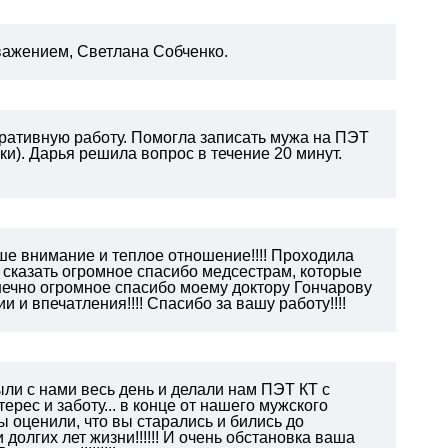
ажением, Светлана Собченко.
ративную работу.
Помогла записать мужа на ПЭТ
и). Дарья решила вопрос в течение 20 минут.
аше внимание и теплое отношение!!!! Проходила
у сказать огромное спасибо медсестрам, которые
конечно огромное спасибо моему доктору Гончарову
 и впечатления!!!! Спасибо за вашу работу!!!!
ли с нами весь день и делали нам ПЭТ КТ с
рес и заботу... в конце от нашего мужского
ы оценили, что вы старались и бились до
долгих лет жизни!!!!!! И очень обстановка ваша