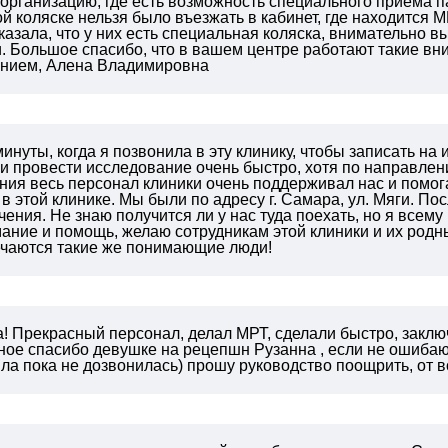
 организацию, где есть возможность специального приема п
 коляске нельзя было въезжать в кабинет, где находится М
казала, что у них есть специальная коляска, внимательно
.
Большое спасибо, что в вашем центре работают такие в
нием,
Алена Владимировна
инуты, когда я позвонила в эту клинику, чтобы записать на
и провести исследование очень быстро, хотя по направле
ия весь персонал клиники очень поддерживал нас и помога
 в этой клинике. Мы были по адресу г. Самара, ул. Мяги. По
чения. Не знаю получится ли у нас туда поехать, но я все
ание и помощь, желаю сотрудникам этой клиники и их родн
речаются такие же понимающие люди!
! Прекрасный персонал, делал МРТ, сделали быстро, заклю
ное спасибо девушке на рецепшн Рузанна , если не ошибаюс
ла пока не дозвонилась) прошу руководство поощрить, от в