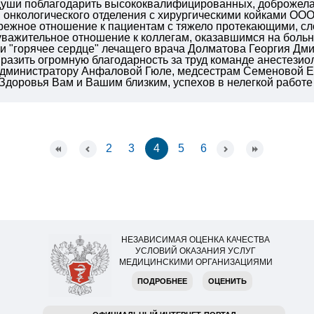
 души поблагодарить высококвалифицированных, доброжела
 онкологического отделения с хирургическими койками О
ережное отношение к пациентам с тяжело протекающими, с
важительное отношение к коллегам, оказавшимся на больни
 "горячее сердце" лечащего врача Долматова Георгия Дмит
разить огромную благодарность за труд команде анестезио
 администратору Анфаловой Гюле, медсестрам Семеновой Е
Здоровья Вам и Вашим близким, успехов в нелегкой работе
2
3
4
5
6
НЕЗАВИСИМАЯ ОЦЕНКА КАЧЕСТВА
УСЛОВИЙ ОКАЗАНИЯ УСЛУГ
МЕДИЦИНСКИМИ ОРГАНИЗАЦИЯМИ
ПОДРОБНЕЕ
ОЦЕНИТЬ