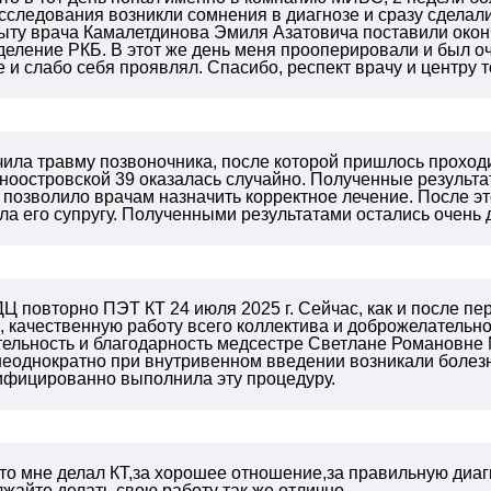
исследования возникли сомнения в диагнозе и сразу сдела
ыту врача Камалетдинова Эмиля Азатовича поставили оконч
деление РКБ. В этот же день меня прооперировали и был о
 и слабо себя проявлял. Спасибо, респект врачу и центру
чила травму позвоночника, после которой пришлось проход
иноостровской 39 оказалась случайно. Полученные резуль
 позволило врачам назначить корректное лечение. После э
ла его супругу. Полученными результатами остались очень
Ц повторно ПЭТ КТ 24 июля 2025 г. Сейчас, как и после пе
 качественную работу всего коллектива и доброжелательно
тельность и благодарность медсестре Светлане Романовне 
 неоднократно при внутривенном введении возникали боле
лифицированно выполнила эту процедуру.
кто мне делал КТ,за хорошее отношение,за правильную ди
жайте делать свою работу так же отлично.