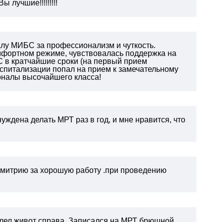
 лучшие!!!!!!!!!
алу МИБС за профессионализм и чуткость.
омфортном режиме, чувствовалась поддержка на
 в кратчайшие сроки (на первый прием
 госпитализации попал на прием к замечательному
оналы высочайшего класса!
уждена делать МРТ раз в год, и мне нравится, что
митрию за хорошую работу .при проведению
болел живот справа. Записался на МРТ брюшной