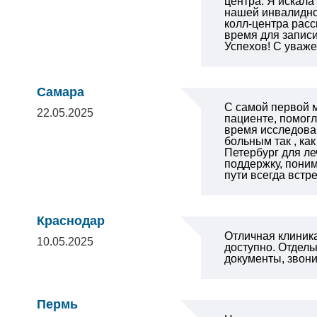
центра. Я искала
нашей инвалидной
колл-центра расс
время для записи
Успехов!
С уваже
Самара
С самой первой м
22.05.2025
пациенте, помогл
время исследован
больным так , как
Петербург для ле
поддержку, поним
пути всегда вст
Краснодар
Отличная клиника
10.05.2025
доступно.
Отдель
документы, звони
Пермь