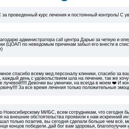
за проведенный курс лечения и постоянный контроль!
С ув
агодарю администратора call центра Дарью за четкую и опе
оки (ЦОАП по неведомым причинам забыл его внести в списк
е)
омное спасибо всему мед персоналу клиники, спасибо за в
 каждый день с удовольствием шла на лечение, так же хоч
е лучевой!!!!! Девочки вы умнички, на всегда в моем ❤️ И 
вичу!!!! За все время лечения только положительные эмоции
о Новосибирскому МИБС, всем сотрудникам, что сегодня бы
 на внешние обстоятельства проявили к нам искренний инте
шал только позитив, вы сегодня сделали больше чем всё, м
онце концов победили..дай бог вам здоровья, благополучия и 