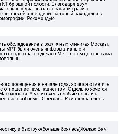
ли КТ брюшной полости. Благодаря двум
ательный диагноз и отправили сразу в
чень плохой аппендицит, который находился в
 томографии. Рекомендую
ить обследование в различных клиниках Москвы.
таты МРТ были очень информативные и
того неоднократно делала МРТ в этом центре сама
 довольны
рвого посещения в начале года, хочется отметить
е отношение нам, пациентам. Отдельно хочется
Максимовой. У меня очень слабые вены и в
зненные проблемы. Светлана Романовна очень
агностику и быструю(больше боялась)Желаю Вам