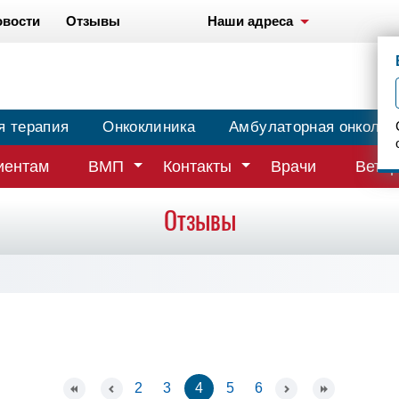
овости
Отзывы
Наши адреса
я терапия
Онкоклиника
Амбулаторная онколог
иентам
ВМП
Контакты
Врачи
Ветер
Отзывы
2
3
4
5
6