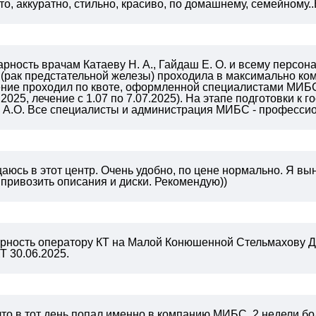
о, аккуратно, стильно, красиво, по домашнему, семейному..Вы
ность врачам Катаеву Н. А., Гайдаш Е. О. и всему персон
 (рак предстательной железы) проходила в максимально к
чение проходил по квоте, оформленной специалистами МИБС
2025, лечение с 1.07 по 7.07.2025). На этапе подготовки к
у А.О. Все специалисты и администрация МИБС - професси
юсь в этот центр. Очень удобно, по цене нормально. Я вын
 привозить описания и диски. Рекомендую))
рность оператору КТ на Малой Конюшенной Стельмахову Д
Т 30.06.2025.
что в тот день попал именно в компанию МИБС, 2 недели 