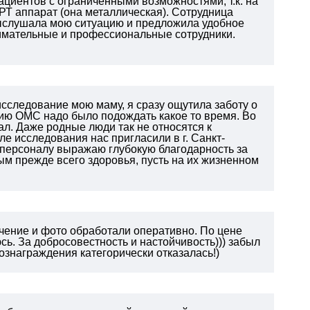
ациентов с ограниченными возможностями, т.к. на
РТ аппарат (она металлическая). Сотрудница
 выслушала мою ситуацию и предложила удобное
нимательные и профессиональные сотрудники.
 исследование мою маму, я сразу ощутила заботу о
нию ОМС надо было подождать какое то время. Во
л. Даже родные люди так не относятся к
сле исследования нас пригласили в г. Санкт-
му персоналу выражаю глубокую благодарность за
ым прежде всего здоровья, пусть на их жизненном
чение и фото обработали оперативно. По цене
ь. За добросовестность и настойчивость))) забыл
ознаграждения категорически отказалась!)