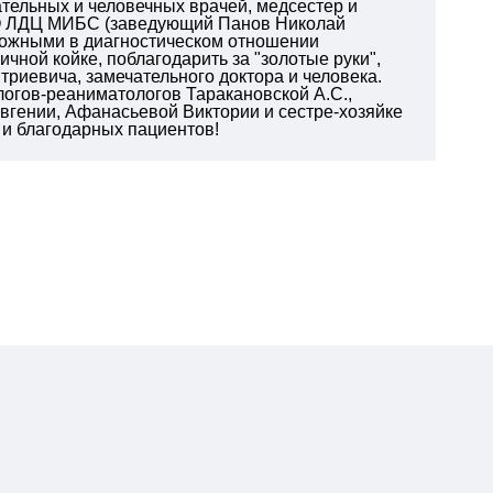
тельных и человечных врачей, медсестер и
ОО ЛДЦ МИБС (заведующий Панов Николай
ложными в диагностическом отношении
чной койке, поблагодарить за "золотые руки",
риевича, замечательного доктора и человека.
логов-реаниматологов Таракановской А.С.,
вгении, Афанасьевой Виктории и сестре-хозяйке
 и благодарных пациентов!