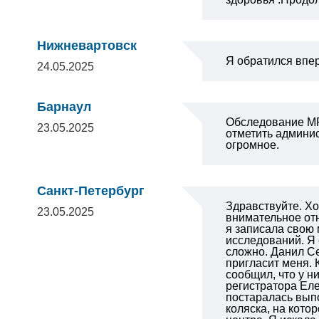
Нижневартовск
Я обратился впер
24.05.2025
Барнаул
Обследование МР
23.05.2025
отметить админис
огромное.
Санкт-Петербург
Здравствуйте. Хо
23.05.2025
внимательное отн
я записала свою 
исследований. Я 
сложно.
Данил Се
пригласит меня. 
сообщил, что у н
регистратора Еле
постаралась вып
коляска, на кото