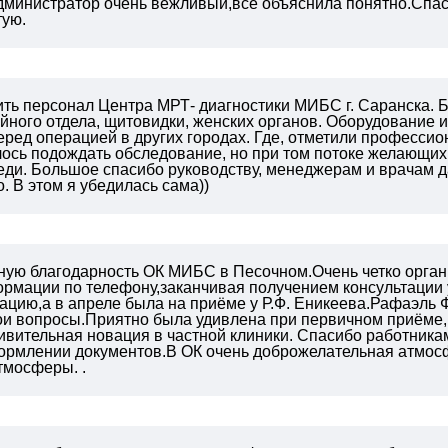
дминистратор очень вежливый,все объяснила понятно.Спа
тую.
ть персонал Центра МРТ- диагностики МИБС г. Саранска. Б
йного отдела, щитовидки, женских органов. Оборудование и
ред операцией в других городах. Где, отметили профессио
лось подождать обследование, но при том потоке желающих,
ди. Большое спасибо руководству, менеджерам и врачам да
 В этом я убедилась сама))
ную благодарность ОК МИБС
в Песочном.Очень четко орган
рмации по телефону,заканчивая получением консультации 
ацию,а в апреле была на приёме у
Р.Ф. Еникеева.Рафаэль 
мои вопросы.Приятно была удивлена при
первичном приёме, 
ивительная новация в частной клиники.
Спасибо работника
ормлении документов.В ОК очень доброжелательная
атмос
атмосферы.
.