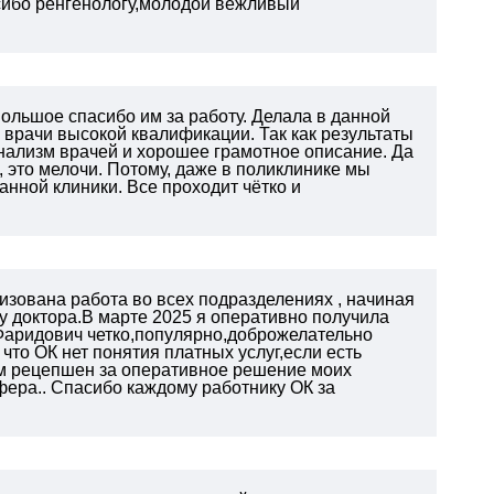
сибо ренгенологу,молодой вежливый
ольшое спасибо им за работу. Делала в данной
 врачи высокой квалификации. Так как результаты
нализм врачей и хорошее грамотное описание. Да
 это мелочи. Потому, даже в поликлинике мы
нной клиники. Все проходит чётко и
изована работа во всех подразделениях , начиная
у доктора.В марте 2025 я оперативно получила
Фаридович четко,популярно,доброжелательно
что ОК нет понятия платных услуг,если есть
м рецепшен за оперативное
решение моих
фера.. Спасибо каждому работнику ОК
за