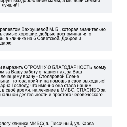
олирует выздоровление мамы, а мы всей семьей
ы лучший!
рапевтом Вахрушевой М. Б., которая значительно
сь самые хорошие, добрые воспоминания о
 в клинике на 6 Советской. Доброе и
одарю.
чный и выразить ОГРОМНУЮ БЛАГОДАРНОСТЬ всему
м за Вашу заботу о пациентах, за Ваш
у лечащему врачу - Столяровой Елене
льная, готова прийти на помощь в свои выходные!
дарна Господу, что именно она стала нашим
 в своё время, на лечение в МИБС.
СПАСИБО за
альной деятельности и простого человеческого
ологу клиники МИБС( п. Песочный, ул. Карла