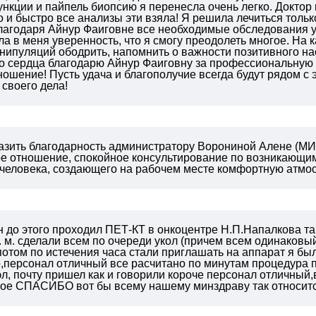
ункции и пайпель биопсию я перенесла очень легко. Доктор
и быстро все анализы эти взяла! Я решила лечиться тольк
лагодаря Айнур Фаиговне все необходимые обследования у
а в меня уверенность, что я смогу преодолеть многое. На
нипуляций ободрить, напомнить о важности позитивного на
го сердца благодарю Айнур Фаиговну за профессиональную
ошение! Пусть удача и благополучие всегда будут рядом с
своего дела!
зить благодарность администратору Ворониной Алене (МИБС
е отношение, спокойное консультирование по возникающим
человека, создающего на рабочем месте комфортную атмо
до этого проходил ПЕТ-КТ в онкоцентре Н.П.Напалкова так
. м. сделали всем по очереди укол (причем всем одинаковый
потом по истечения часа стали приглашать на аппарат я был
о,персонал отличный все расчитано по минутам процедура 
 эл, почту пришел как и говорили короче персонал отличны
ое СПАСИБО вот бы всему нашему минздраву так относитс