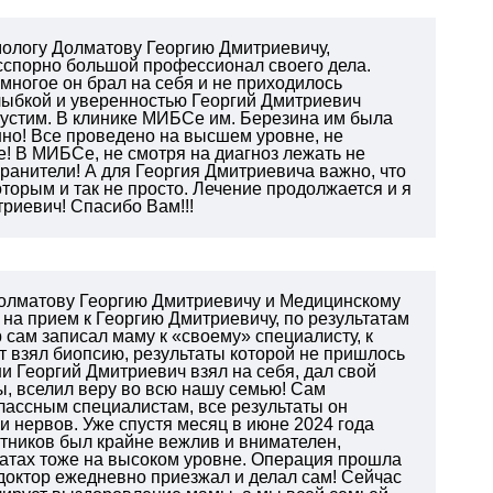
ммологу Долматову Георгию Дмитриевичу,
есспорно большой профессионал своего дела.
многое он брал на себя и не приходилось
 улыбкой и уверенностью Георгий Дмитриевич
упустим. В клинике МИБСе им. Березина им была
но! Все проведено на высшем уровне, не
е! В МИБСе, не смотря на диагноз лежать не
анители! А для Георгия Дмитриевича важно, что
торым и так не просто. Лечение продолжается и я
триевич! Спасибо Вам!!!
Долматову Георгию Дмитриевичу и Медицинскому
на прием к Георгию Дмитриевичу, по результатам
 сам записал маму к «своему» специалисту, к
 взял биопсию, результаты которой не пришлось
и Георгий Дмитриевич взял на себя, дал свой
ы, вселил веру во всю нашу семью! Сам
лассным специалистам, все результаты он
и нервов. Уже спустя месяц в июне 2024 года
тников был крайне вежлив и внимателен,
атах тоже на высоком уровне.
Операция прошла
 доктор ежедневно приезжал и делал сам!
Сейчас