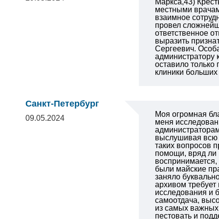
Маркса,43) Крест
местными врачами
взаимное сотруд
провел сложнейшу
ответственное от
выразить признат
Сергеевич. Особа
администратору 
оставило только
клиники больших 
Санкт-Петербург
Моя огромная бл
09.05.2024
меня исследовани
администраторам 
выслушивая всю с
таких вопросов п
помощи, вряд ли
воспринимается, 
были майские пр
заняло буквально
архивом требует 
исследования и б
самоотдача, высо
из самых важных 
пестовать и подд