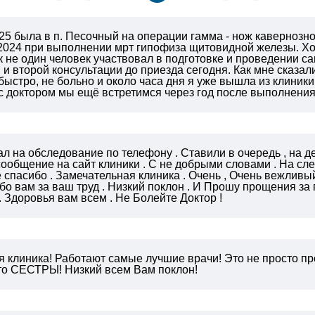
25 была в п. Песочный на операции гамма - нож кавернозн
2024 при выполнении мрт гипофиза щитовидной железы. Хо
ак не один человек участвовал в подготовке и проведении са
 и второй консультации до приезда сегодня. Как мне сказали
быстро, не больно и около часа дня я уже вышла из клини
 А с доктором мы ещё встретимся через год после выполнени
л на обследование по телефону . Ставили в очередь , на 
сообщение на сайт клиники . С не добрыми словами . На с
 спасибо . Замечательная клиника . Очень , Очень вежливы
бо вам за ваш труд . Низкий поклон . И Прошу прощения з
 Здоровья вам всем .
Не Болейте Доктор !
я клиника! Работают самые лучшие врачи! Это не просто п
то СЕСТРЫ! Низкий всем Вам поклон!