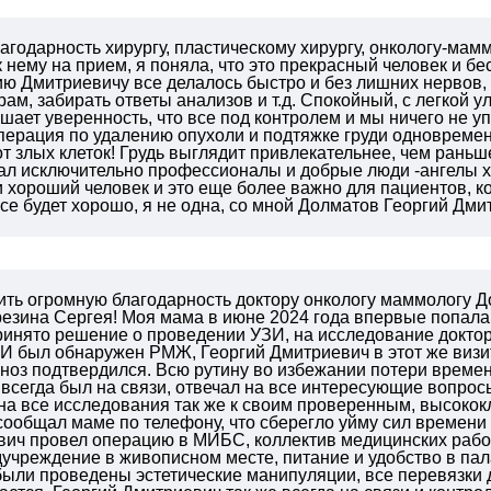
агодарность хирургу, пластическому хирургу, онкологу-ма
 нему на прием, я поняла, что это прекрасный человек и б
ю Дмитриевичу все делалось быстро и без лишних нервов, 
рам, забирать ответы анализов и т.д. Спокойный, с легкой
шает уверенность, что все под контролем и мы ничего не 
перация по удалению опухоли и подтяжке груди одновремен
от злых клеток! Грудь выглядит привлекательнее, чем раньш
ал исключительно профессионалы и добрые люди -ангелы хр
 хороший человек и это еще более важно для пациентов, ко
все будет хорошо, я не одна, со мной Долматов Георгий Дми
ить огромную благодарность доктору онкологу маммологу 
резина Сергея!
Моя мама в июне 2024 года впервые попала 
ринято решение о проведении УЗИ, на исследование доктор
И был обнаружен РМЖ, Георгий Дмитриевич в этот же визит
гноз подтвердился.
Всю рутину во избежании потери времен
всегда был на связи, отвечал на все интересующие вопрос
на все исследования так же к своим проверенным, высокок
сообщал маме по телефону, что сберегло уйму сил времени 
вич провел операцию в МИБС, коллектив медицинских рабо
учреждение в живописном месте, питание и удобство в пал
были проведены эстетические манипуляции, все перевязки