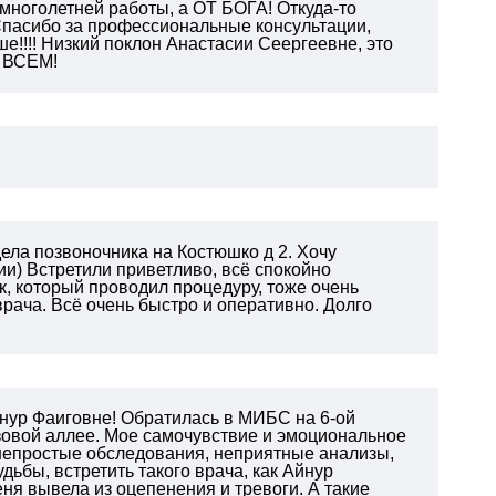
многолетней работы, а ОТ БОГА! Откуда-то
Спасибо за профессиональные консультации,
ше!!!! Низкий поклон Анастасии Сеергеевне, это
О ВСЕМ!
ела позвоночника на Костюшко д 2. Хочу
и) Встретили приветливо, всё спокойно
к, который проводил процедуру, тоже очень
врача. Всё очень быстро и оперативно. Долго
нур Фаиговне! Обратилась в МИБС на 6-ой
зовой аллее. Мое самочувствие и эмоциональное
 непростые обследования, неприятные анализы,
дьбы, встретить такого врача, как Айнур
еня вывела из оцепенения и тревоги. А такие