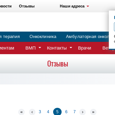
овости
Отзывы
Наши адреса
я терапия
Онкоклиника
Амбулаторная онколог
иентам
ВМП
Контакты
Врачи
Ветер
Отзывы
3
4
5
6
7