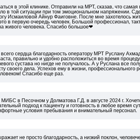
аться в этой клинике. Отправили на МРТ, сказав, что самая
ло в той ситуации при том эмоциональном напряжении. Сдел
логу Исмаиловой Айнур Фаиговне. После мне захотелось жи
- это в первую очередь человек. Большой профессионал, такт
на живого человека. Спасибо большое❤
 всего сердца благодарность оператору МРТ Руслану Ахмад
аста, правильно и удобно расположиться во время процеду
евого сустава но нигде не получалось. А у Руслана все пол
ту своего дела. Успехов ему в жизни, профессионального ро
ловеком! Спасибо еще раз.
МИБС в Песочном у Долматова Г.Д. в августе 2024 г.
Хочетс
тельный подход к пациенту и готовность в любое время сут
омфортные условия пребывания и внимательный персонал.
ражает не просто благодарность, а низкий поклон, челов