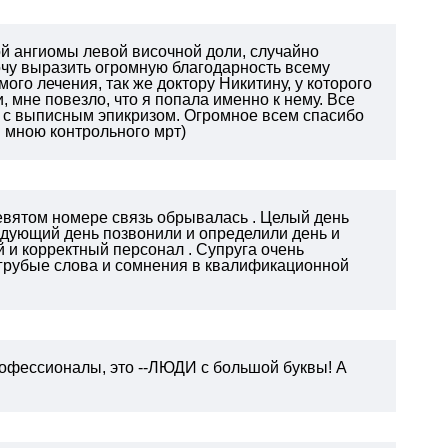
ой ангиомы левой височной доли, случайно
чу выразить огромную благодарность всему
мого лечения, так же доктору Никитину, у которого
, мне повезло, что я попала именно к нему. Все
ки с выписным эпикризом. Огромное всем спасибо
я мною контрольного мрт)
девятом номере связь обрывалась . Целый день
ледующий день позвонили и определили день и
й и корректный персонал . Супруга очень
а грубые слова и сомнения в квалификационной
рофессионалы, это --ЛЮДИ с большой буквы! А