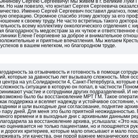
ьянинову Сергею Сергеевичу! Мы живем в г. Великие Луки
. Но нам повезло, что контакт Сергея Сергеевича оказался 
ничество. Именно Сергей Сергеевич поставил диагноз, пом
ю операцию. Огромное спасибо этому доктору за его профе
ношение к своему труду. Не часто встретишь такого доктора
ельность всему коллективу онкологического отделения с хи
я благодарность медсестрам за их чуткое и ответственное
клиники Елене Георгиевне за доброе и внимательное отно
 положительные и приятные впечатления. Мы желаем Крест
успехов в вашем нелегком, но благородном труде.
агодарность за отзывчивость и готовность в помощи сотру
й, которые за давностью лет вызывало сложность. Моя ос
центра на ул.Солидарности 4, Санкт-Петербурга, которые 
ложность ситуации в которую он попал, в частности Поном
ринимают участие и сотрудники других подразделений. И несм
 возможно было бы восстановление МРТ ГМ. Такое операт
как поддержка и вселяет надежду и устойчивое состояние, 
аздники и шли выходные дни согласование, поднятие архив
 пару дней. Для меня это было приятной неожиданностью. 
много времени и в выходные дни с архивными данными редк
лагодарила за восстановление архива, услышала: «Это наша
ко оценивается не только пациентами, но и поощряется рук
и дорогих критериев, которые мало описывают и мало поощ
ерживать эти качества, они порой важнее механических пр