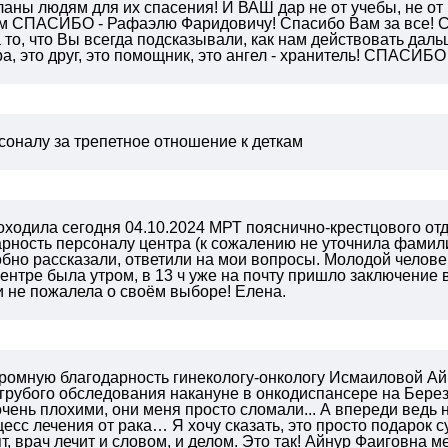
ны людям для их спасения! И ВАШ дар не от учебы, не от 
рим СПАСИБО - Рафаэлю Фаридовичу! Спасибо Вам за все! 
 то, что Вы всегда подсказывали, как нам действовать даль
тра, это друг, это помощник, это ангел - хранитель! СПАСИБ
соналу за трепетное отношение к деткам
ходила сегодня 04.10.2024 МРТ пояснично-крестцового отд
рность персоналу центра (к сожалению не уточнила фамили
бно рассказали, ответили на мои вопросы. Молодой челове
ентре была утром, в 13 ч уже на почту пришло заключение 
 не пожалела о своём выборе! Елена.
громную благодарность гинекологу-онкологу Исмаиловой Ай
 грубого обследования накануне в онкодиспансере на Бере
чень плохими, они меня просто сломали... А впереди ведь
есс лечения от рака… Я хочу сказать, это просто подарок су
т, врач лечит и словом, и делом. Это так! Айнур Фаиговна м