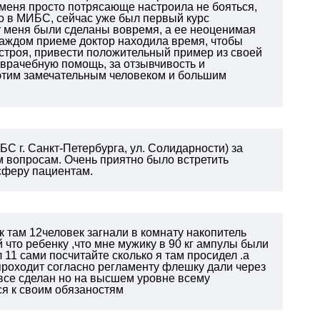
 меня просто потрясающе настроила не бояться,
о в МИБС, сейчас уже был первый курс
 меня были сделаны вовремя, а ее неоценимая
 каждом приеме доктор находила время, чтобы
строя, привести положительный пример из своей
 врачебную помощь, за отзывчивость и
 этим замечательным человеком и большим
 г. Санкт-Петербурга, ул. Солидарности) за
 вопросам. Очень приятно было встретить
сферу пациентам.
 там 12человек загнали в комнату накопитель
 что ребенку ,что мне мужику в 90 кг ампулы были
 11 сами посчитайте сколько я там просидел .а
проходит согласно регламенту флешку дали через
й,все сделан но на высшем уровне всему
я к своим обязаностям