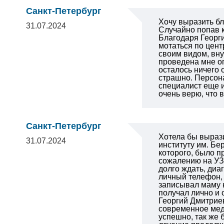
Санкт-Петербург
Хочу выразить бл
31.07.2024
Случайно попав к
Благодаря Георги
мотаться по цент
своим видом, вну
проведена мне о
осталось ничего 
страшно. Персон
специалист еще и
очень верю, что 
Санкт-Петербург
Хотела бы выраз
31.07.2024
институту им. Бе
которого, было п
сожалению на УЗ
долго ждать, диа
личный телефон, 
записывал маму 
получал лично и 
Георгий Дмитрие
современное мед
успешно, так же 