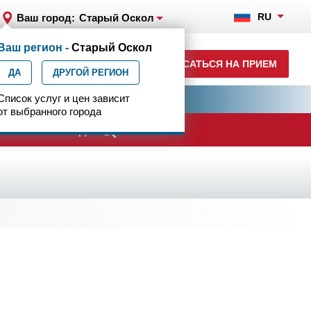
RU
Ваш город:
Старый Оскол
Ваш регион -
Старый Оскол
+7 920 555-47-07
ЗАПИСАТЬСЯ НА ПРИЕМ
ДА
ежедн. 7.00-23.00
ДРУГОЙ РЕГИОН
ия
Список услуг и цен зависит
Центр эпилептологии
от выбранного города
анам боевых действий