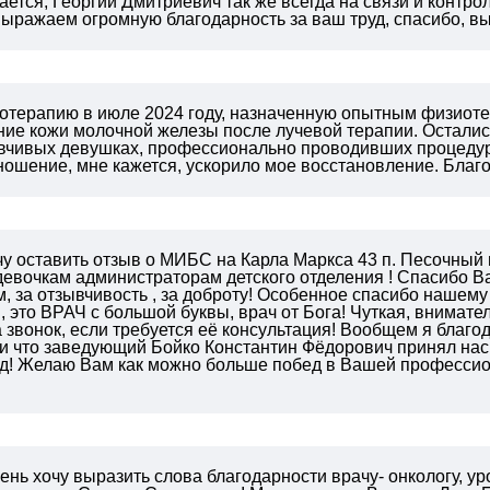
ется, Георгий Дмитриевич так же всегда на связи и контр
ыражаем огромную благодарность за ваш труд, спасибо, в
отерапию в июле 2024 году, назначенную опытным физиоте
ние кожи молочной железы после лучевой терапии. Остали
вчивых девушках, профессионально проводивших процедуры
ношение, мне кажется, ускорило мое восстановление. Благ
чу оставить отзыв о МИБС на Карла Маркса 43 п. Песо
евочкам администраторам детского отделения ! Спасибо Ва
 за отзывчивость , за доброту! Особенное спасибо нашем
 это ВРАЧ с большой буквы, врач от Бога! Чуткая, внимате
а звонок, если требуется её консультация! Вообщем я благо
и что заведующий Бойко Константин Фёдорович принял нас,
д!
Желаю Вам как можно больше побед в Вашей профессион
ень хочу выразить слова благодарности врачу- онкологу, ур