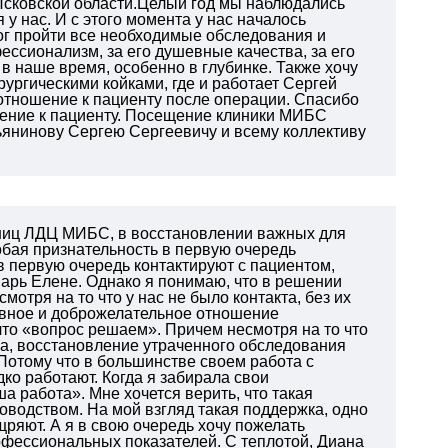
 Псковской области.Целый год мы наблюдались
у нас. И с этого момента у нас началось
ог пройти все необходимые обследования и
ссионализм, за его душевные качества, за его
 в наше время, особенно в глубинке. Также хочу
рургическими койками, где и работает Сергей
 отношение к пациенту после операции. Спасибо
шение к пациенту. Посещение клиники МИБС
ьянинову Сергею Сергеевичу и всему коллективу
дниц ЛДЦ МИБС, в восстановлении важных для
обая признательность в первую очередь
в первую очередь контактируют с пациентом,
арь Елене. Однако я понимаю, что в решении
отря на то что у нас не было контакта, без их
ивное и доброжелательное отношение
что «вопрос решаем». Причем несмотря на то что
а, восстановление утраченного обследования
Потому что в большинстве своем работа с
о работают. Когда я забирала свои
 работа». Мне хочется верить, что такая
оводством. На мой взгляд такая поддержка, одно
ряют. А я в свою очередь хочу пожелать
офессиональных показателей. С теплотой, Диана