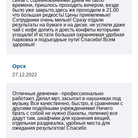
связи с соревнованиями! Днём не было
времени, пришлось проходить вечером, везде
было уже закрыто,здесь же проходили в 21.00
что большая редкость! Цены приемлемые!
Сотрудники очень милые! Сразу отдали
результаты на бумаге и на диске, не успели даже
чай с кофе допить и доесть конфеты которыми
угощали! И кстати большая охраняемая удобная
парковка и подъездные пути!
Спасибо! Всем
здоровья!
Орск
27.12.2022
Отличные девченки - профессионально
работают.
Делал мрт, засыпал в наушниках под
музыку. Все качественно, быстро, в сравнении с
другими подобными учреждениями! Ничего
брать с собой не нужно (бахилы, пеленки) все
дадут там, шкафчики для хранения вещей,
отдельная раздевалка, удобные места для
ожидания результатов!
Спасибо