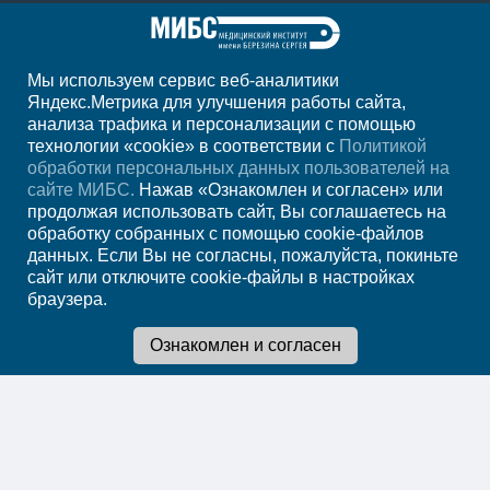
Мы используем сервис веб-аналитики
+7 920 555-47-07
Яндекс.Метрика для улучшения работы сайта,
анализа трафика и персонализации с помощью
ежедн. 7.00-23.00
технологии «cookie» в соответствии с
Политикой
обработки персональных данных пользователей на
Регион
Старый Оскол
сайте МИБС.
Нажав «Ознакомлен и согласен» или
продолжая использовать сайт, Вы соглашаетесь на
обработку собранных с помощью cookie-файлов
Записаться на прием
данных. Если Вы не согласны, пожалуйста, покиньте
сайт или отключите cookie-файлы в настройках
браузера.
Мы в социальных сетях