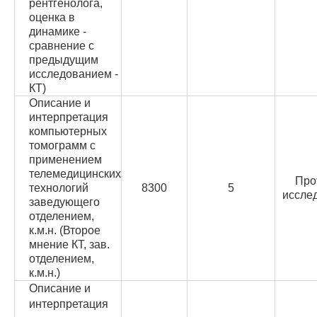
рентгенолога,
оценка в
динамике -
сравнение с
предыдущим
исследованием -
КТ)
Описание и
интерпретация
компьютерных
томограмм с
применением
телемедицинских
Про
технологий
8300
5
иссле
заведующего
отделением,
к.м.н. (Второе
мнение КТ, зав.
отделением,
к.м.н.)
Описание и
интерпретация