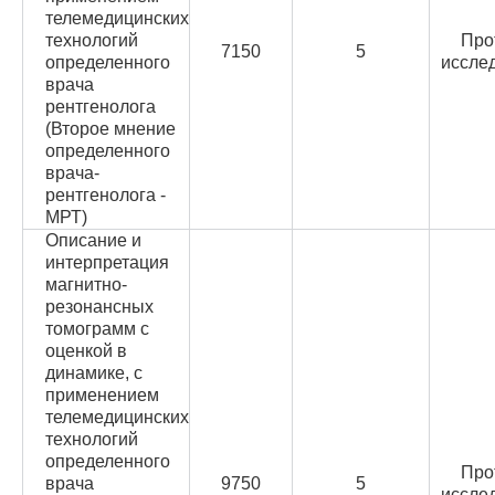
телемедицинских
технологий
Про
7150
5
определенного
иссле
врача
рентгенолога
(Второе мнение
определенного
врача-
рентгенолога -
МРТ)
Описание и
интерпретация
магнитно-
резонансных
томограмм с
оценкой в
динамике, с
применением
телемедицинских
технологий
определенного
Про
врача
9750
5
иссле