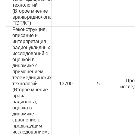
технологий
(Второе мнение
врача-радиолога
ПЭТ/КТ)
Реконструкция,
описание и
интерпретация
радионуклидных
исследований с
оценкой в
динамике с
применением
телемедицинских
Про
технологий
13700
5
иссле
(Второе мнение
врача-
радиолога,
оценка в
динамике -
сравнение с
предыдущим
исследованием,