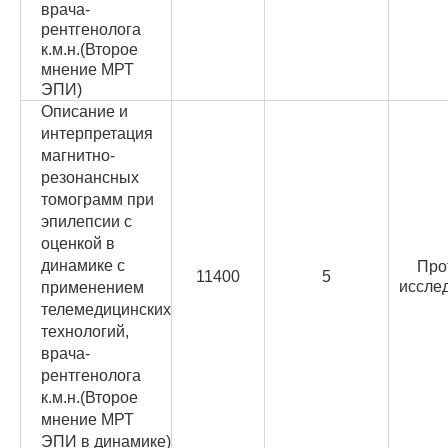
врача-
рентгенолога
к.м.н.(Второе
мнение МРТ
ЭПИ)
Описание и
интерпретация
магнитно-
резонансных
томограмм при
эпилепсии с
оценкой в
динамике с
Про
11400
5
иссле
применением
телемедицинских
технологий,
врача-
рентгенолога
к.м.н.(Второе
мнение МРТ
ЭПИ в динамике)