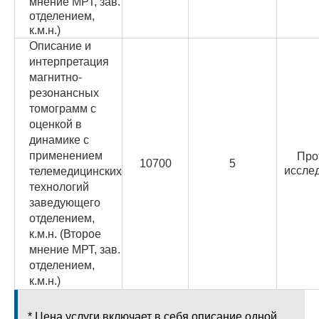
мнение МРТ, зав.
отделением,
к.м.н.)
Описание и
интерпретация
магнитно-
резонансных
томограмм с
оценкой в
динамике с
применением
Про
10700
5
иссле
телемедицинских
технологий
заведующего
отделением,
к.м.н. (Второе
мнение МРТ, зав.
отделением,
к.м.н.)
* Цена услуги включает в себя описание одной