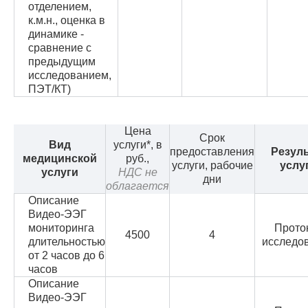
отделением,
к.м.н., оценка в
динамике -
сравнение с
предыдущим
исследованием,
ПЭТ/КТ)
Цена
Срок
Вид
услуги*, в
предоставления
Резуль
медицинской
руб.,
услуги, рабочие
услу
услуги
НДС не
дни
облагается
Описание
Видео-ЭЭГ
мониторинга
Прото
4500
4
длительностью
исследо
от 2 часов до 6
часов
Описание
Видео-ЭЭГ