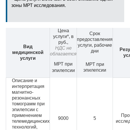
зоны МРТ исследования.
Цена
Срок
услуги*, в
предоставления
руб.,
услуги, рабочие
Вид
НДС не
Резу
дни
медицинской
облагается
ус
услуги
МРТ при
МРТ при
эпилепсии
эпилепсии
Описание и
интерпретация
магнитно-
резонансных
томограмм при
эпилепсии с
применением
Про
9000
5
телемедицинских
иссле
технологий,