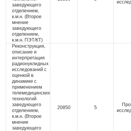
иссле
заведующего
отделением,
к.м.н. (Второе
мнение
заведующего
отделением,
к.м.н. ПЭТ/КТ)
Реконструкция,
описание и
интерпретация
радионуклидных
исследований с
оценкой в
динамике с
применением
телемедицинских
технологий
заведующего
Про
20850
5
отделением,
иссле
к.м.н. (Второе
мнение
заведующего