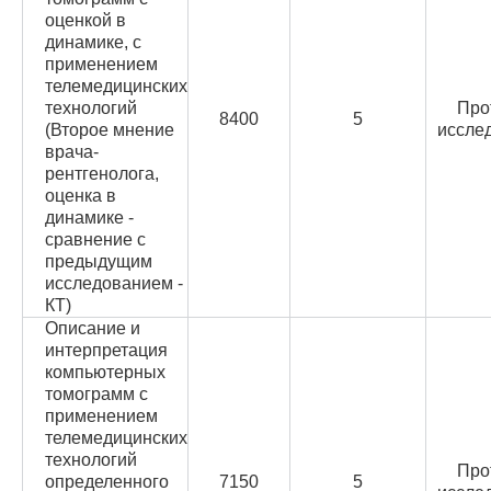
оценкой в
динамике, с
применением
телемедицинских
технологий
Про
8400
5
(Второе мнение
иссле
врача-
рентгенолога,
оценка в
динамике -
сравнение с
предыдущим
исследованием -
КТ)
Описание и
интерпретация
компьютерных
томограмм с
применением
телемедицинских
технологий
Про
определенного
7150
5