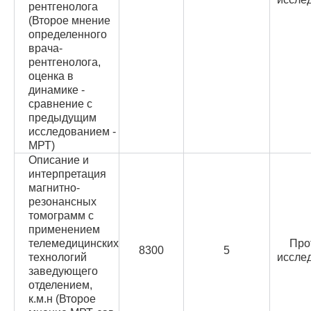
рентгенолога
(Второе мнение
определенного
врача-
рентгенолога,
оценка в
динамике -
сравнение с
предыдущим
исследованием -
МРТ)
Описание и
интерпретация
магнитно-
резонансных
томограмм с
применением
телемедицинских
Про
8300
5
технологий
иссле
заведующего
отделением,
к.м.н (Второе