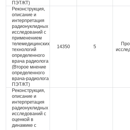
ПЭТ/КТ)
Реконструкция,
описание и
интерпретация
радионуклидных
исследований с
применением
телемедицинских
Про
14350
5
технологий
иссле
определенного
врача радиолога
(Второе мнение
определенного
врача-радиолога
ПЭТ/КТ)
Реконструкция,
описание и
интерпретация
радионуклидных
исследований с
оценкой в
динамике с