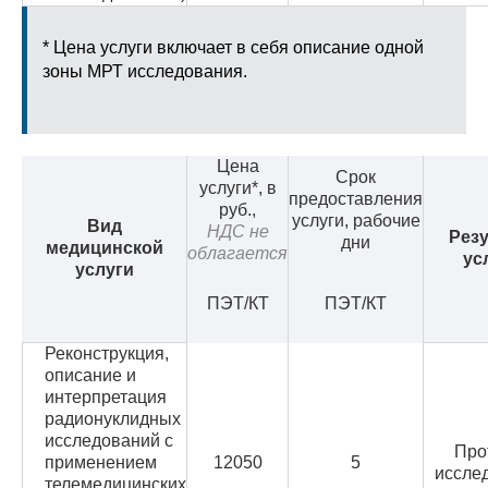
* Цена услуги включает в себя описание одной
зоны МРТ исследования.
Цена
Срок
услуги*, в
предоставления
руб.,
услуги, рабочие
Вид
НДС не
Резу
дни
медицинской
облагается
ус
услуги
ПЭТ/КТ
ПЭТ/КТ
Реконструкция,
описание и
интерпретация
радионуклидных
исследований с
Про
применением
12050
5
иссле
телемедицинских