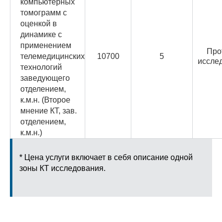
компьютерных
томограмм с
оценкой в
динамике с
применением
Про
телемедицинских
10700
5
иссле
технологий
заведующего
отделением,
к.м.н. (Второе
мнение КТ, зав.
отделением,
к.м.н.)
* Цена услуги включает в себя описание одной
зоны КТ исследования.