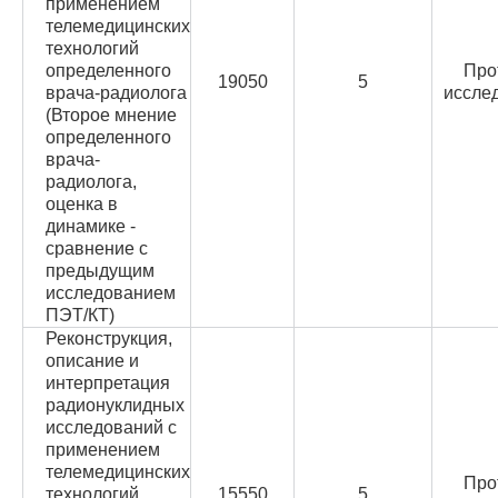
применением
телемедицинских
технологий
определенного
Про
19050
5
врача-радиолога
иссле
(Второе мнение
определенного
врача-
радиолога,
оценка в
динамике -
сравнение с
предыдущим
исследованием
ПЭТ/КТ)
Реконструкция,
описание и
интерпретация
радионуклидных
исследований с
применением
телемедицинских
Про
технологий
15550
5