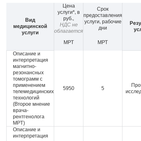
Цена
Срок
услуги*, в
предоставления
руб.,
Вид
услуги, рабочие
Резу
НДС не
медицинской
дни
ус
облагается
услуги
МРТ
МРТ
Описание и
интерпретация
магнитно-
резонансных
томограмм с
применением
Про
5950
5
телемедицинских
иссле
технологий
(Второе мнение
врача-
рентгенолога
МРТ)
Описание и
интерпретация