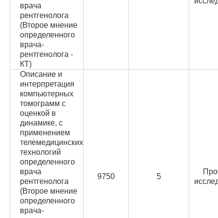
иссле
врача
рентгенолога
(Второе мнение
определенного
врача-
рентгенолога -
КТ)
Описание и
интерпретация
компьютерных
томограмм с
оценкой в
динамике, с
применением
телемедицинских
технологий
определенного
врача
Про
9750
5
рентгенолога
иссле
(Второе мнение
определенного
врача-