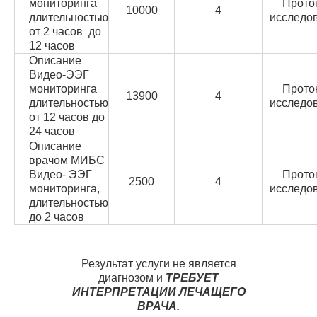
мониторинга
Прото
10000
4
длительностью
исследо
от 2 часов до
12 часов
Описание
Видео-ЭЭГ
мониторинга
Прото
13900
4
длительностью
исследо
от 12 часов до
24 часов
Описание
врачом МИБС
Видео- ЭЭГ
Прото
2500
4
мониторинга,
исследо
длительностью
до 2 часов
Результат услуги не является
диагнозом и
ТРЕБУЕТ
ИНТЕРПРЕТАЦИИ ЛЕЧАЩЕГО
ВРАЧА.