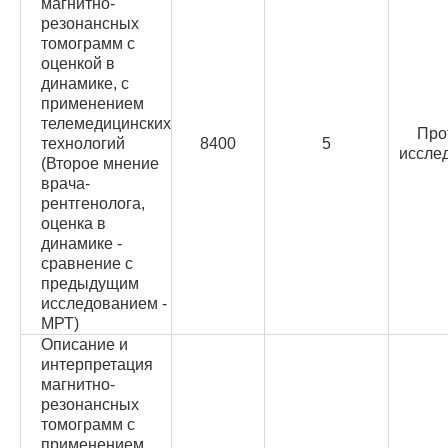
магнитно-
резонансных
томограмм с
оценкой в
динамике, с
применением
телемедицинских
Про
технологий
8400
5
иссле
(Второе мнение
врача-
рентгенолога,
оценка в
динамике -
сравнение с
предыдущим
исследованием -
МРТ)
Описание и
интерпретация
магнитно-
резонансных
томограмм с
применением