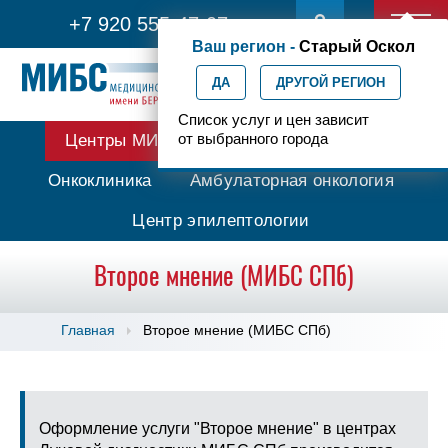
+7 920 555-47-07
Ваш регион -
Старый Оскол
ДА
ДРУГОЙ РЕГИОН
Список услуг и цен зависит
от выбранного города
Центры МИБС
Протонная терапия
Онкоклиника
Амбулаторная онкология
Центр эпилептологии
Второе мнение (МИБС СПб)
Главная
Второе мнение (МИБС СПб)
Оформление услуги "Второе мнение" в центрах