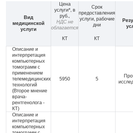
Цена
Срок
услуги*, в
предоставления
руб.,
Вид
услуги, рабочие
Резу
НДС не
медицинской
дни
ус
облагается
услуги
КТ
КТ
Описание и
интерпретация
компьютерных
томограмм с
применением
Про
телемедицинских
5950
5
иссле
технологий
(Второе мнение
врача-
рентгенолога -
КТ)
Описание и
интерпретация
компьютерных
томограмм с