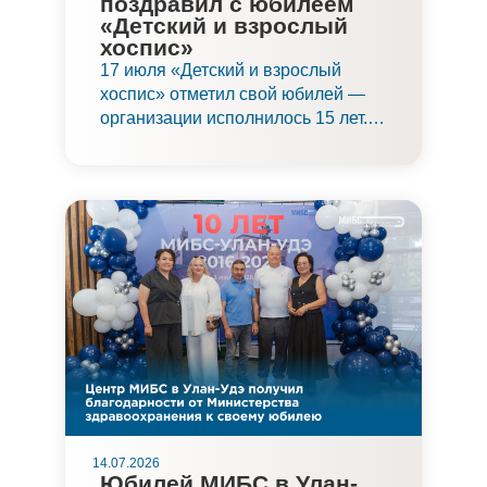
поздравил с юбилеем
«Детский и взрослый
хоспис»
17 июля «Детский и взрослый
хоспис» отметил свой юбилей —
организации исполнилось 15 лет.
Поздравить хоспис и его
подопечных приехали и партнеры
учреждения, в том числе
заместитель главного врача по
организации помощи детям
Медицинского института имени
Березина Сергея (МИБС)
Александров Сергей
Владимирович.
14.07.2026
Юбилей МИБС в Улан-