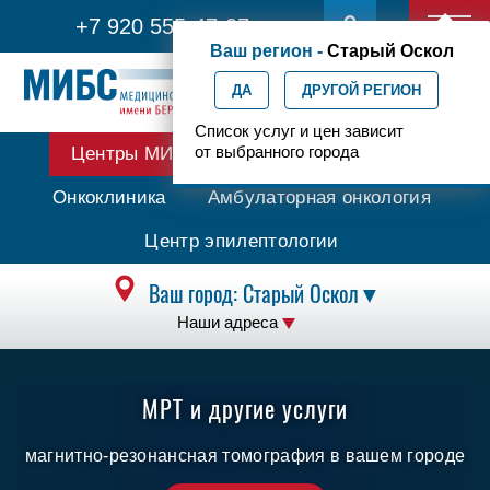
+7 920 555-47-07
АРХИВ НОВОСТЕЙ
Ваш регион -
Старый Оскол
ДА
ДРУГОЙ РЕГИОН
Список услуг и цен зависит
от выбранного города
Центры МИБС
Протонная терапия
Онкоклиника
Амбулаторная онкология
Центр эпилептологии
Ваш город:
Старый Оскол
▼
Наши адреса
МРТ и другие услуги
магнитно-резонансная томография в вашем городе