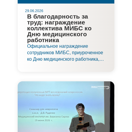
29.06.2026
В благодарность за
труд: награждение
коллектива МИБС ко
Дню медицинского
работника
Официальное награждение
сотрудников МИБС, приуроченное
ко Дню медицинского работника,
прошло 27 июня в конференц-зале
нового Онкологического корпуса
клиники. Благодарность трудовому
коллективу выразило не только
руководство, но и
государственные и
профессиональные организации.