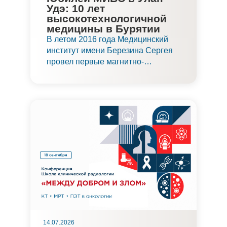
Удэ: 10 лет
высокотехнологичной
медицины в Бурятии
В летом 2016 года Медицинский
институт имени Березина Сергея
провел первые магнитно-
резонансные исследования в
Улан-Удэ. В этом году центр
торжественно отпраздновал свой
юбилей и подвел итоги
деятельности за 10 лет. Сегодня
МИБС в Улан-Удэ — один из
наиболее востребованных
медицинских центров в регионе.
14.07.2026