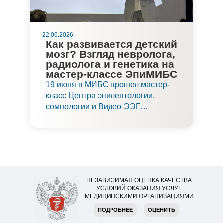
22.06.2026
Как развивается детский
мозг? Взгляд невролога,
радиолога и генетика на
мастер-классе ЭпиМИБС
19 июня в МИБС прошел мастер-
класс Центра эпилептологии,
сомнологии и Видео-ЭЭГ
мониторинга «Развитие мозга
ребенка глазами невролога,
радиолога, генетика. Взгляд на
диагностику и лечение». Это
первый из цикла девяти мастер-
классов ЭпиМИБС «Комплексный
НЕЗАВИСИМАЯ ОЦЕНКА КАЧЕСТВА
подход к диагностике и лечению
УСЛОВИЙ ОКАЗАНИЯ УСЛУГ
эпилепсии у детей и взрослых».
МЕДИЦИНСКИМИ ОРГАНИЗАЦИЯМИ
ПОДРОБНЕЕ
ОЦЕНИТЬ