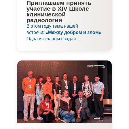
Приглашаем принять
участие в XIV Школе
клинической
радиологии
В этом году тема нашей
встречи:
«Между добром и злом»
.
Одна из главных задач
современной лучевой диагностики
в онкологии:
поиск границы
между доброкачественными и
злокачественными
изменениями
.