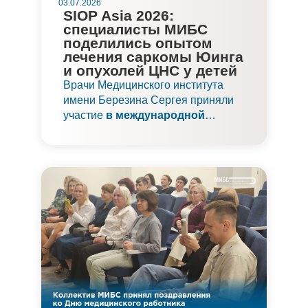
03.07.2026
SIOP Asia 2026:
специалисты МИБС
поделились опытом
лечения саркомы Юинга
и опухолей ЦНС у детей
Врачи Медицинского института
имени Березина Сергея приняли
участие
в международной
конференции SIOP Asia 2026
.
Мероприятие прошло в столице
Монголии — городе Улан-Баторе.